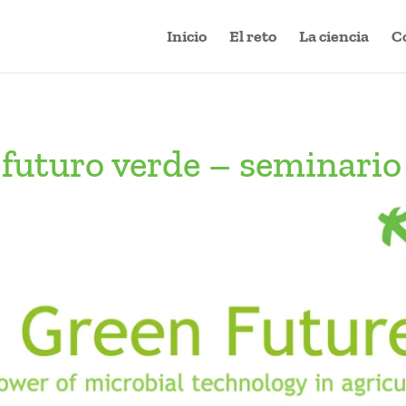
Inicio
El reto
La ciencia
C
futuro verde – seminario